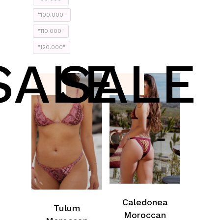
"100.000"
"110.000"
"120.000"
SALE
SALE
Caledonea
Tulum
Moroccan