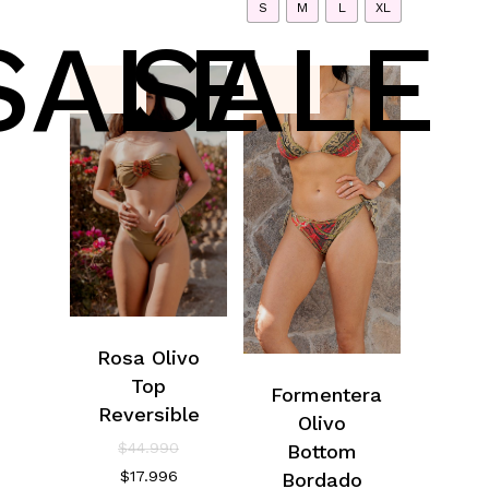
S
M
L
XL
$15.996.
SALE
SALE
Rosa Olivo
Top
Formentera
Reversible
Olivo
El
$
44.990
Bottom
precio
El
$
17.996
Bordado
original
precio