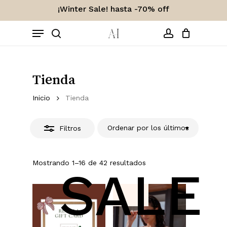
Skip
¡Winter Sale! hasta -70% off
to
Close
Carro
Close
Menu
Cart
main
Filters
content
search
account
Tienda
Inicio
Tienda
Ordenar por los últimos
Filtros
Ordenado
Mostrando 1–16 de 42 resultados
SALE
por
los
últimos