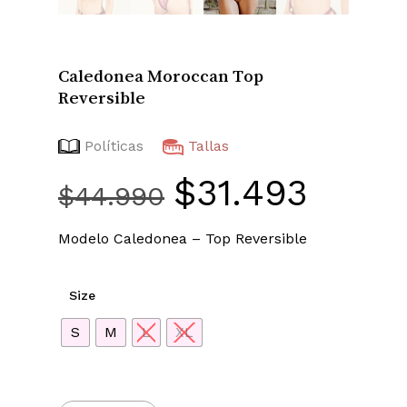
Caledonea Moroccan Top
Reversible
Políticas
Tallas
$
31.493
El
El
$
44.990
precio
precio
original
actual
Modelo Caledonea – Top Reversible
era:
es:
$44.990.
$31.493
Size
S
M
L
XL