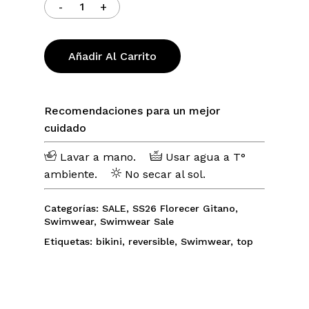
Añadir Al Carrito
No hay productos en el carrito.
Recomendaciones para un mejor
Go To Shop
cuidado
Lavar a mano.
Usar agua a T°
ambiente.
No secar al sol.
Categorías:
SALE
,
SS26 Florecer Gitano
,
Swimwear
,
Swimwear Sale
Etiquetas:
bikini
,
reversible
,
Swimwear
,
top