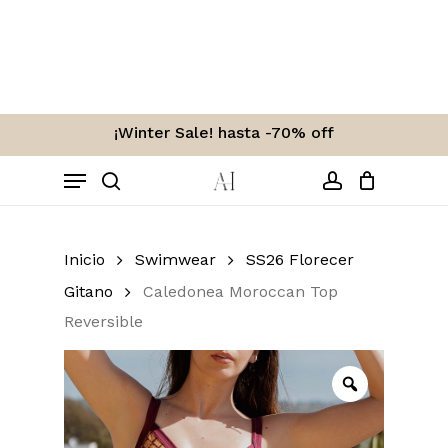
Skip
to
Carro
Close
Cart
main
content
¡Winter Sale! hasta -70% off
Menu
search
account
Inicio
Swimwear
SS26 Florecer
Gitano
Caledonea Moroccan Top
Reversible