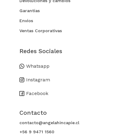
Devoluciones y cambios
Garantías
Envíos
Ventas Corporativas
Redes Sociales
Whatsapp
Instagram
Facebook
Contacto
contacto@angelahincapie.cl
Subtotal:
$
0
+56 9 9471 1560