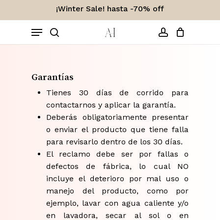
Skip
¡Winter Sale! hasta -70% off
to
Carro
Close
Menu
Cart
main
content
search
account
Garantías
Tienes 30 días de corrido para
contactarnos y aplicar la garantía.
Deberás obligatoriamente presentar
o enviar el producto que tiene falla
para revisarlo dentro de los 30 días.
El reclamo debe ser por fallas o
defectos de fábrica, lo cual NO
incluye el deterioro por mal uso o
manejo del producto, como por
ejemplo, lavar con agua caliente y/o
en lavadora, secar al sol o en