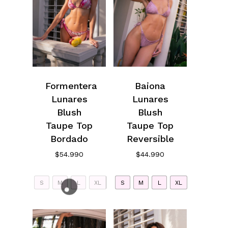
Formentera
Baiona
Lunares
Lunares
Blush
Blush
Taupe Top
Taupe Top
Bordado
Reversible
$
54.990
$
44.990
S
M
L
XL
S
M
L
XL