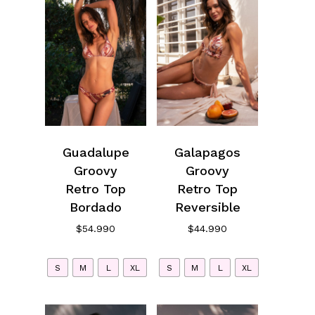
Guadalupe
Galapagos
Groovy
Groovy
Retro Top
Retro Top
Bordado
Reversible
$
54.990
$
44.990
S
M
L
XL
S
M
L
XL