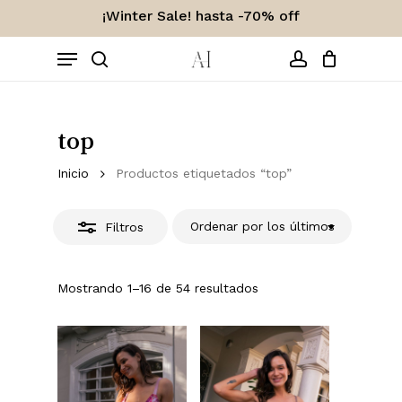
Skip
¡Winter Sale! hasta -70% off
to
Close
Carro
Close
Menu
Cart
main
Filters
content
search
account
top
Inicio
Productos etiquetados “top”
Ordenar por los últimos
Filtros
Ordenado
Mostrando 1–16 de 54 resultados
por
los
últimos