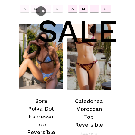
S
M
L
XL
S
M
L
XL
SALE
No hay productos en el carrito.
Bora
Caledonea
Polka Dot
Moroccan
Go To Shop
Espresso
Top
Top
Reversible
El
Reversible
$
44.990