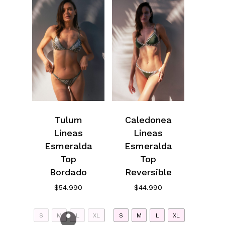
Tulum
Caledonea
Lineas
Lineas
Esmeralda
Esmeralda
Top
Top
Bordado
Reversible
$
54.990
$
44.990
S
M
L
XL
S
M
L
XL