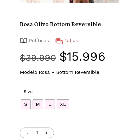
Rosa Olivo Bottom Reversible
Políticas
Tallas
$
15.996
El
El
$
39.990
precio
precio
original
actual
Modelo Rosa – Bottom Reversible
era:
es:
$39.990.
$15.996
Size
S
M
L
XL