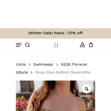
Skip
to
Carro
Close
Cart
main
content
¡Winter Sale! hasta -70% off
Menu
search
account
Inicio
Swimwear
SS26 Florecer
Gitano
Rosa Olivo Bottom Reversible