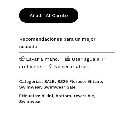
Añadir Al Carrito
No hay productos en el carrito.
Go To Shop
Recomendaciones para un mejor
cuidado
Lavar a mano.
Usar agua a T°
ambiente.
No secar al sol.
Categorías:
SALE
,
SS26 Florecer Gitano
,
Swimwear
,
Swimwear Sale
Etiquetas:
bikini
,
bottom
,
reversible
,
Swimwear