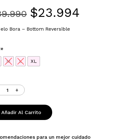
$
23.994
El
El
39.990
precio
precio
original
actual
elo Bora – Bottom Reversible
era:
es:
$39.990.
$23.994.
ze
M
L
XL
Añadir Al Carrito
ay productos en el carrito.
omendaciones para un mejor cuidado