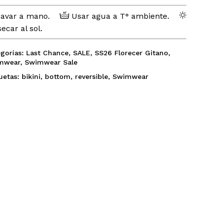
avar a mano.
Usar agua a T° ambiente.
Go To Shop
ecar al sol.
gorías:
Last Chance
,
SALE
,
SS26 Florecer Gitano
,
mwear
,
Swimwear Sale
uetas:
bikini
,
bottom
,
reversible
,
Swimwear