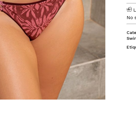
L
No s
Cate
Swi
Etiq