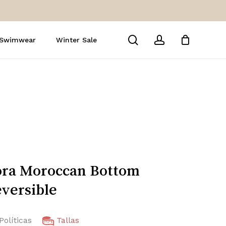
Close
Cart
search
account
 Swimwear
Winter Sale
ra Moroccan Bottom
versible
Políticas
Tallas