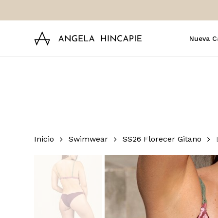
Skip
to
main
Nueva C
content
Inicio
Swimwear
SS26 Florecer Gitano