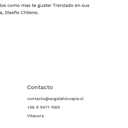
arlos como mas te guste! Trenzado en sus
, Diseño Chileno.
Contacto
contacto@angelahincapie.cl
+56 9 9471 1560
Vitacura
$
0