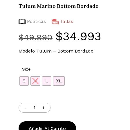
Tulum Marino Bottom Bordado
Políticas
Tallas
$
34.993
El
El
$
49.990
precio
precio
original
actual
Modelo Tulum – Bottom Bordado
era:
es:
$49.990.
$34.99
Size
S
M
L
XL
Añadir Al Carrito