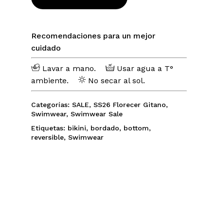
No hay productos en el carrito.
Recomendaciones para un mejor
cuidado
Go To Shop
Lavar a mano.
Usar agua a T°
ambiente.
No secar al sol.
Categorías:
SALE
,
SS26 Florecer Gitano
,
Swimwear
,
Swimwear Sale
Etiquetas:
bikini
,
bordado
,
bottom
,
reversible
,
Swimwear