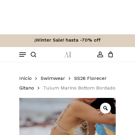
Skip
to
Carro
Close
Cart
main
content
¡Winter Sale! hasta -70% off
Menu
search
account
Inicio
Swimwear
SS26 Florecer
Gitano
Tulum Marino Bottom Bordado