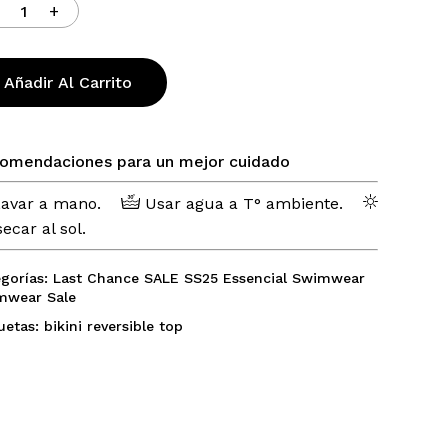
ay productos en el carrito.
Go To Shop
Añadir Al Carrito
omendaciones para un mejor cuidado
avar a mano.
Usar agua a T° ambiente.
ecar al sol.
gorías:
Last Chance
SALE
SS25 Essencial
Swimwear
mwear Sale
uetas:
bikini
reversible
top