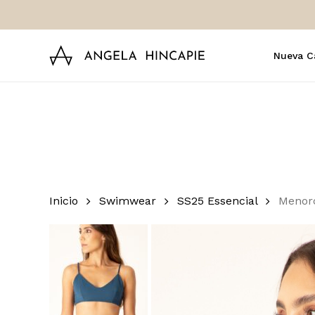
Skip
to
main
Nueva C
content
Inicio
Swimwear
SS25 Essencial
Menor