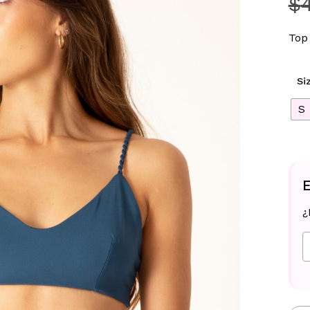
$
Top
Si
S
E
¿