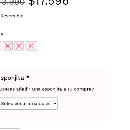
$
17.596
El
El
43.990
precio
precio
original
actual
 Reversible
era:
es:
$43.990.
$17.596.
ze
M
L
XL
sponjita
*
Deseas añadir una esponjita a tu compra?