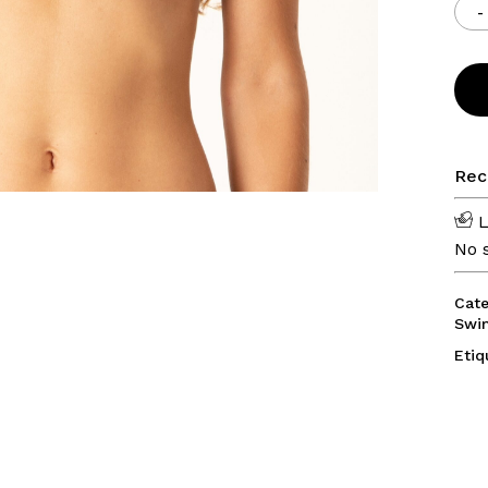
No h
Rec
L
No s
Cate
Swi
Etiq