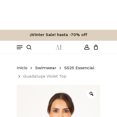
Skip
to
Carro
Close
Cart
main
content
¡Winter Sale! hasta -70% off
Menu
search
account
Inicio
Swimwear
SS25 Essencial
Guadalupe Violet Top