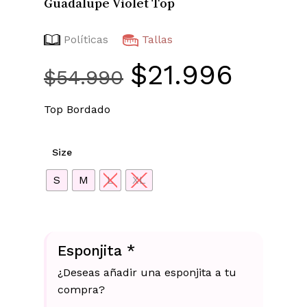
Guadalupe Violet Top
Políticas
Tallas
$
21.996
El
El
$
54.990
precio
precio
original
actual
Top Bordado
era:
es:
$54.990.
$21.996
Size
S
M
L
XL
Esponjita
*
¿Deseas añadir una esponjita a tu
compra?