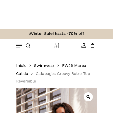
Skip
to
Carro
Close
Cart
main
content
¡Winter Sale! hasta -70% off
Menu
search
account
Inicio
Swimwear
FW26 Marea
Cálida
Galapagos Groovy Retro Top
Reversible