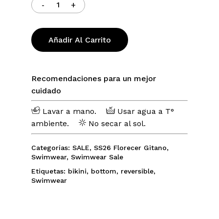
Añadir Al Carrito
No hay productos en el carrito.
Go To Shop
Recomendaciones para un mejor
cuidado
Lavar a mano.
Usar agua a T°
ambiente.
No secar al sol.
Categorías:
SALE
,
SS26 Florecer Gitano
,
Swimwear
,
Swimwear Sale
Etiquetas:
bikini
,
bottom
,
reversible
,
Swimwear