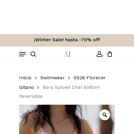
Skip
to
Carro
Close
Cart
main
content
¡Winter Sale! hasta -70% off
Menu
search
account
Inicio
Swimwear
SS26 Florecer
Gitano
Bora Spiced Chai Bottom
Reversible