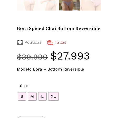
Bora Spiced Chai Bottom Reversible
Políticas
Tallas
$
27.993
El
El
$
39.990
precio
precio
original
actual
Modelo Bora – Bottom Reversible
era:
es:
$39.990.
$27.993
Size
S
M
L
XL